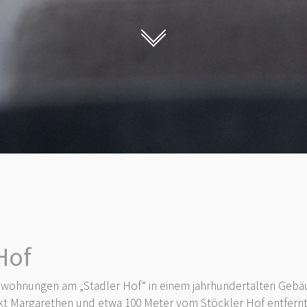
Hof
hnungen am „Stadler Hof“ in einem jahrhundertalten Gebäude
nkt Margarethen und etwa 100 Meter vom Stöckler Hof entfern